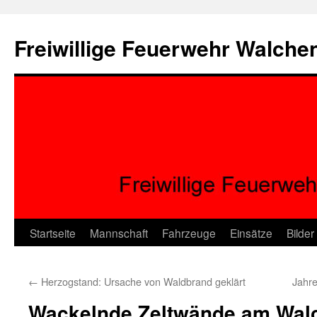
Zum
Inhalt
Freiwillige Feuerwehr Walche
springen
Startseite
Mannschaft
Fahrzeuge
Einsätze
Bilder
←
Herzogstand: Ursache von Waldbrand geklärt
Jahr
Wackelnde Zeltwände am Wal