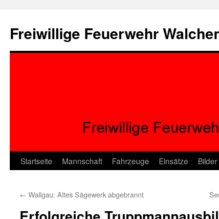
Zum
Inhalt
Freiwillige Feuerwehr Walche
springen
Startseite
Mannschaft
Fahrzeuge
Einsätze
Bilder
←
Wallgau: Altes Sägewerk abgebrannt
Se
Erfolgreiche Truppmannausbi