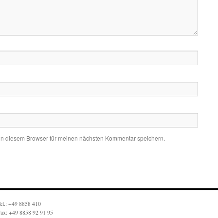
in diesem Browser für meinen nächsten Kommentar speichern.
el.: +49 8858 410
ax: +49 8858 92 91 95